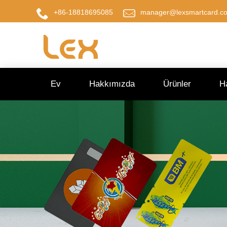
+86-18818695085
manager@lexsmartcard.c
Ev
Hakkımızda
Ürünler
H