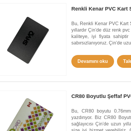
Renkli Kenar PVC Kart S
Bu, Renkli Kenar PVC Kart Si
yıllardır Çin'de düz renk pvc
kaliteye, iyi fiyata sahipti
sabırsızlanıyoruz. Çin'de uzu
Devamını oku
Tal
CR80 Boyutlu Şeffaf PVC
Bu, CR80 boyutu 0.76mm ka
yazdırıyor. Biz CR80 Boyutu
sağlayıcısı Çin'de uzun yılla
size iyi hizmet verebiliriz 