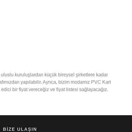
 uluslu kuruluşlardan küçük bireysel şirketlere kadar
rafımızdan yapılabilir. Ayrıca, bizim modamız PVC Kart
dici bir fiyat vereceğiz ve fiyat listesi sağlayacağız.
BIZE ULAŞIN