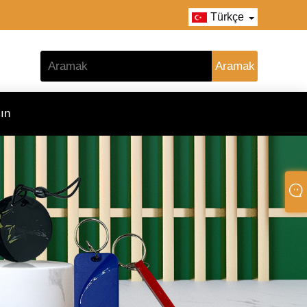
Türkçe
ın