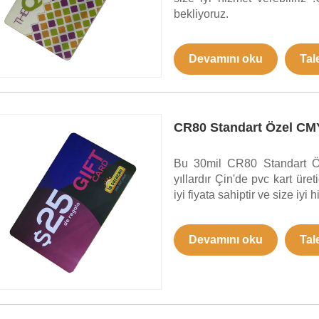
bekliyoruz.
Devamını oku
Tal
CR80 Standart Özel CMY
Bu 30mil CR80 Standart Öz
yıllardır Çin'de pvc kart üret
iyi fiyata sahiptir ve size iyi 
Devamını oku
Tal