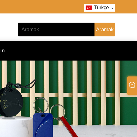
Türkçe
ın