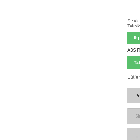
Sıcak 
Teknik
İlg
ABS R
Ta
Lütfe