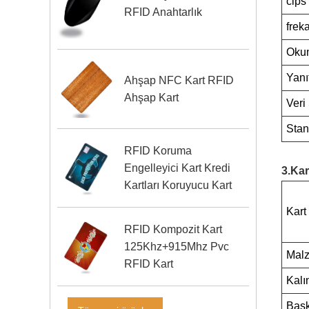
cips
RFID Anahtarlık
frek
Oku
Yanı
Ahşap NFC Kart RFID
Ahşap Kart
Veri
Stan
RFID Koruma
Engelleyici Kart Kredi
3.Kar
Kartları Koruyucu Kart
Kart
RFID Kompozit Kart
125Khz+915Mhz Pvc
Mal
RFID Kart
Kalı
Bask