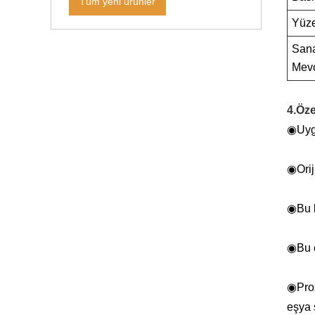
Tüm yeni ürünler
Yüz
Sana
Mev
4.Öze
◉
Uyg
◉
Ori
◉
Bu 
◉
Bu 
◉
Pro
eşya 