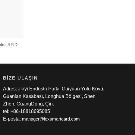
Reçine Epoksi RFID Kartı Epoksi RFID Akıllı Anahtarlık Etiketi
BIZE ULAŞIN
Adres: Jiayi Endüstri Parkı, Guiyuan Yolu Köyü,
Guanlan Kasabası, Longhua Bölgesi, Shen
Zhen, GuangDong, Çin.
tel: +86-18818695085
E-posta:
manager@lexsmartcard.com