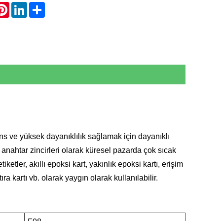
hatsApp
Pinterest
LinkedIn
Share
mans ve yüksek dayanıklılık sağlamak için dayanıklı
n anahtar zincirleri olarak küresel pazarda çok sıcak
iketler, akıllı epoksi kart, yakınlık epoksi kartı, erişim
atıra kartı vb. olarak yaygın olarak kullanılabilir.