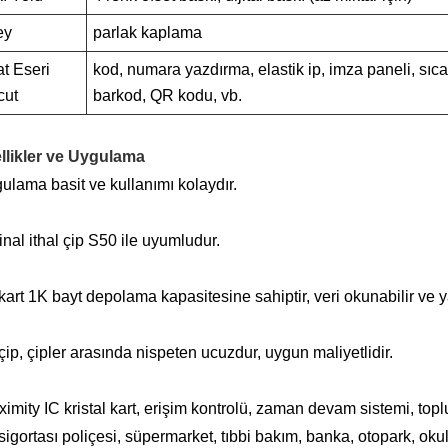
ey
parlak kaplama
t Eseri
kod, numara yazdırma, elastik ip, imza paneli, sı
cut
barkod, QR kodu, vb.
llikler ve Uygulama
ulama basit ve kullanımı kolaydır.
jinal ithal çip S50 ile uyumludur.
kart 1K bayt depolama kapasitesine sahiptir, veri okunabilir ve ya
çip, çipler arasında nispeten ucuzdur, uygun maliyetlidir.
ximity IC kristal kart, erişim kontrolü, zaman devam sistemi, toplu
sigortası poliçesi, süpermarket, tıbbi bakım, banka, otopark, okul