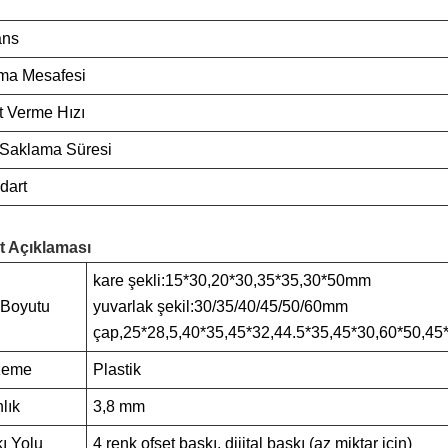
ans
ma Mesafesi
t Verme Hızı
 Saklama Süresi
dart
t Açıklaması
kare şekli:15*30,20*30,35*35,30*50mm
 Boyutu
yuvarlak şekil:30/35/40/45/50/60mm
çap,25*28,5,40*35,45*32,44.5*35,45*30,60*50,45*
zeme
Plastik
nlık
3,8 mm
ı Yolu
4 renk ofset baskı, dijital baskı (az miktar için)