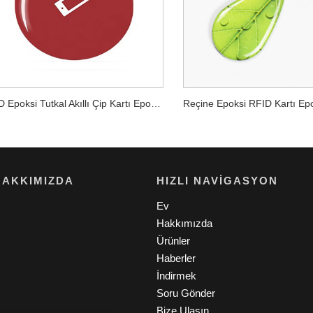
RFID Epoksi Tutkal Akıllı Çip Kartı Epoksi El RFID Etiketi
HAKKIMIZDA
HIZLI NAVIGASYON
Ev
Hakkımızda
Ürünler
Haberler
İndirmek
Soru Gönder
Bize Ulaşın