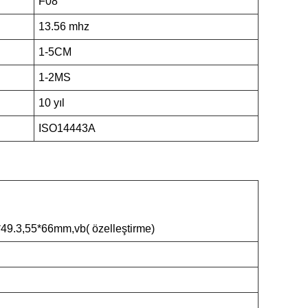
F08
13.56 mhz
1-5CM
1-2MS
10 yıl
ISO14443A
49.3,55*66mm,vb( özelleştirme)