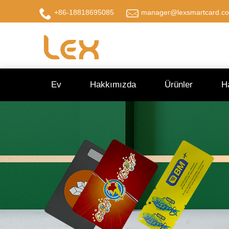
+86-18818695085
manager@lexsmartcard.c
Ev
Hakkımızda
Ürünler
H