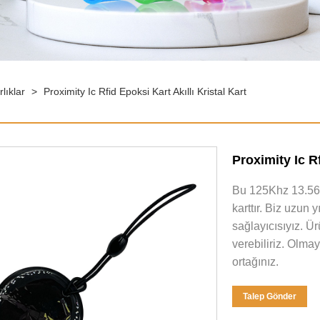
lıklar
>
Proximity Ic Rfid Epoksi Kart Akıllı Kristal Kart
Proximity Ic Rf
Bu 125Khz 13.56Mh
karttır. Biz uzun y
sağlayıcısıyız. Ürü
verebiliriz. Olmay
ortağınız.
Talep Gönder