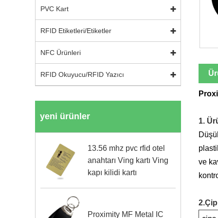
PVC Kart
RFID Etiketleri/Etiketler
NFC Ürünleri
Ür
RFID Okuyucu/RFID Yazıcı
Proxi
yeni ürünler
1. Ür
Düşük
13.56 mhz pvc rfid otel
plast
anahtarı Ving kartı Ving
ve kav
kapı kilidi kartı
kontro
2.Çip
Proximity MF Metal IC