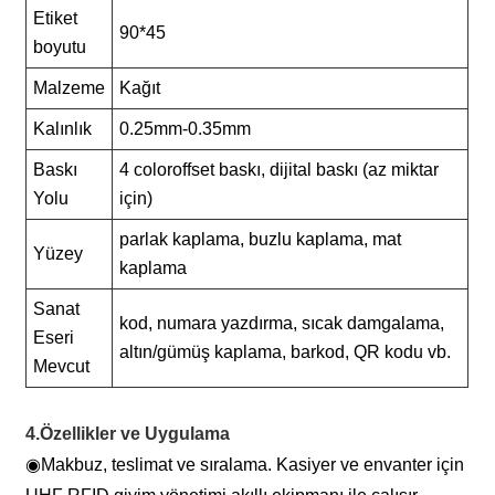
Etiket
90*45
boyutu
Malzeme
Kağıt
Kalınlık
0.25mm-0.35mm
Baskı
4 coloroffset baskı, dijital baskı (az miktar
Yolu
için)
parlak kaplama, buzlu kaplama, mat
Yüzey
kaplama
Sanat
kod, numara yazdırma, sıcak damgalama,
Eseri
altın/gümüş kaplama, barkod, QR kodu vb.
Mevcut
4.Özellikler ve Uygulama
◉
Makbuz, teslimat ve sıralama. Kasiyer ve envanter için