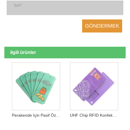
ilgili ürünler
Perakende Için Pasif Özel Uhf RFID Giyim Etiketi Asmak
UHF Chip RFID Konfeksiyon Etiketleri RFID Giyim Etiketi