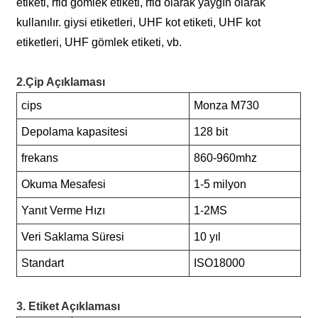
etiketi, rfid gömlek etiketi, rfid olarak yaygın olarak
kullanılır. giysi etiketleri, UHF kot etiketi, UHF kot
etiketleri, UHF gömlek etiketi, vb.
2.Çip Açıklaması
cips
Monza M730
Depolama kapasitesi
128 bit
frekans
860-960mhz
Okuma Mesafesi
1-5 milyon
Yanıt Verme Hızı
1-2MS
Veri Saklama Süresi
10 yıl
Standart
ISO18000
3. Etiket Açıklaması